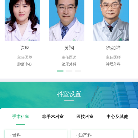
段西凌
龚军
杨季云
主任医师
主任医师
主任医师
皮肤病性病研究所(皮肤科)
肝胆胰外科
医学遗传与罕见病中心
科室设置
手术科室
非手术科室
医技科室
中心及其他
骨科
妇产科