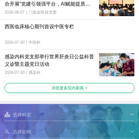
合开展“党建引领强平台，AI赋能提质
效”主题党日活动
2026-08-07
|
门急诊医技党委
西医临床核心期刊首设中医专栏
2026-07-30
|
中医科
感染内科党支部举行世界肝炎日公益科普
义诊暨主题党日活动
2026-07-30
|
感染科
浏览更多院内新闻 +

