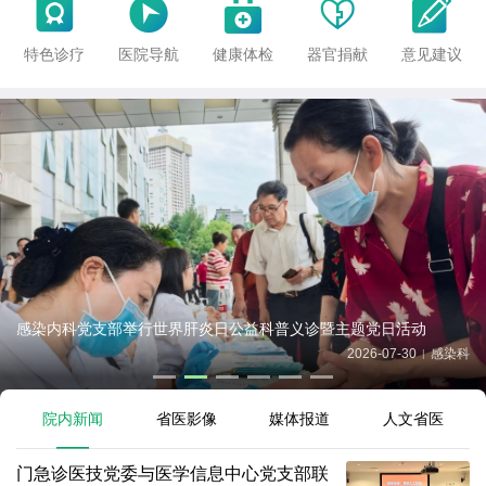





特色诊疗
医院导航
健康体检
器官捐献
意见建议
感染内科党支部举行世界肝炎日公益科普义诊暨主题党日活动
2026-07-30
感染科
|
院内新闻
省医影像
媒体报道
人文省医
门急诊医技党委与医学信息中心党支部联