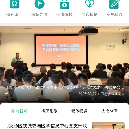





特色诊疗
医院导航
健康体检
器官捐献
意见建议
门急诊医技党委与医学信息中心党支部联合开展“党建引领强平台，
AI...
2026-08-07
门急诊医技党委
|
院内新闻
省医影像
媒体报道
人文省医
门急诊医技党委与医学信息中心党支部联