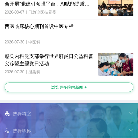
合开展“党建引领强平台，AI赋能提质
效”主题党日活动
2026-08-07
|
门急诊医技党委
西医临床核心期刊首设中医专栏
2026-07-30
|
中医科
感染内科党支部举行世界肝炎日公益科普
义诊暨主题党日活动
2026-07-30
|
感染科
浏览更多院内新闻 +

