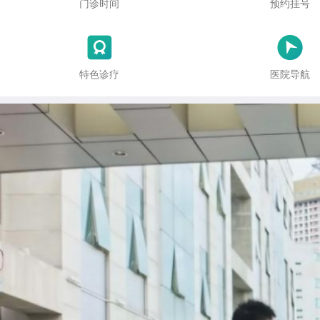
门诊时间
预约挂号


特色诊疗
医院导航