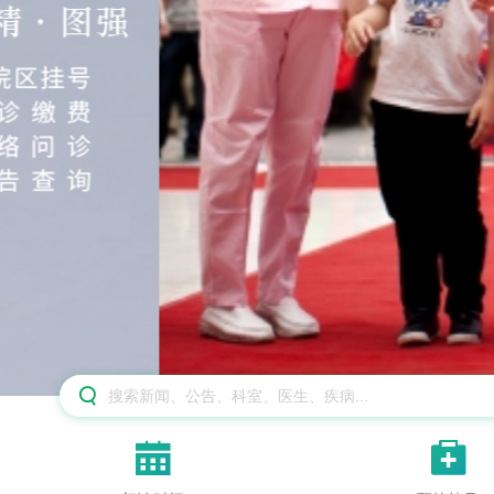


