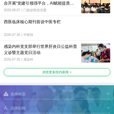
合开展“党建引领强平台，AI赋能提质
效”主题党日活动
2026-08-07
|
门急诊医技党委
西医临床核心期刊首设中医专栏
2026-07-30
|
中医科
感染内科党支部举行世界肝炎日公益科普
义诊暨主题党日活动
2026-07-30
|
感染科
浏览更多院内新闻 +

