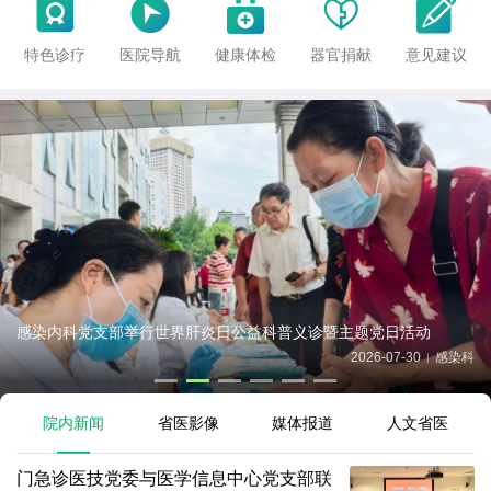





特色诊疗
医院导航
健康体检
器官捐献
意见建议
感染内科党支部举行世界肝炎日公益科普义诊暨主题党日活动
2026-07-30
感染科
|
院内新闻
省医影像
媒体报道
人文省医
门急诊医技党委与医学信息中心党支部联