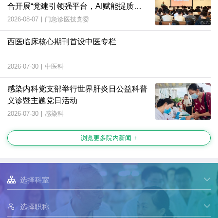
合开展“党建引领强平台，AI赋能提质
效”主题党日活动
2026-08-07
|
门急诊医技党委
西医临床核心期刊首设中医专栏
2026-07-30
|
中医科
感染内科党支部举行世界肝炎日公益科普
义诊暨主题党日活动
2026-07-30
|
感染科
浏览更多院内新闻 +

