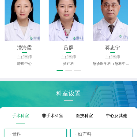
潘海霞
吕群
蒋忠宁
主任医师
主任医师
主任医师
肿瘤中心
妇产科
急诊医学科（急救中心）
科室设置
手术科室
非手术科室
医技科室
中心及其他
骨科
妇产科