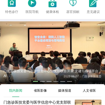





特色诊疗
医院导航
健康体检
器官捐献
意见建议
门急诊医技党委与医学信息中心党支部联合开展“党建引领强平台，
AI...
2026-08-07
门急诊医技党委
|
院内新闻
省医影像
媒体报道
人文省医
门急诊医技党委与医学信息中心党支部联