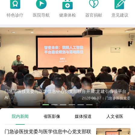





特色诊疗
医院导航
健康体检
器官捐献
意见建议
门急诊医技党委与医学信息中心党支部联合开展“党建引领强平台，
AI...
2026-08-07
门急诊医技党委
|
院内新闻
省医影像
媒体报道
人文省医
门急诊医技党委与医学信息中心党支部联