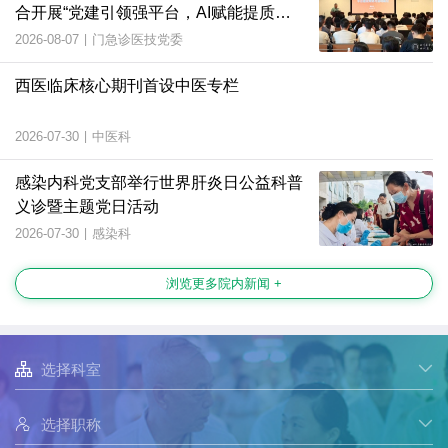
合开展“党建引领强平台，AI赋能提质
效”主题党日活动
2026-08-07
|
门急诊医技党委
西医临床核心期刊首设中医专栏
2026-07-30
|
中医科
感染内科党支部举行世界肝炎日公益科普
义诊暨主题党日活动
2026-07-30
|
感染科
浏览更多院内新闻 +

