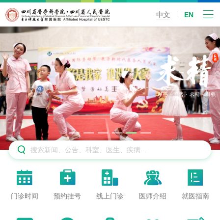
中文
EN






门诊时间
预约挂号
线上门诊
医师介绍
就医指南