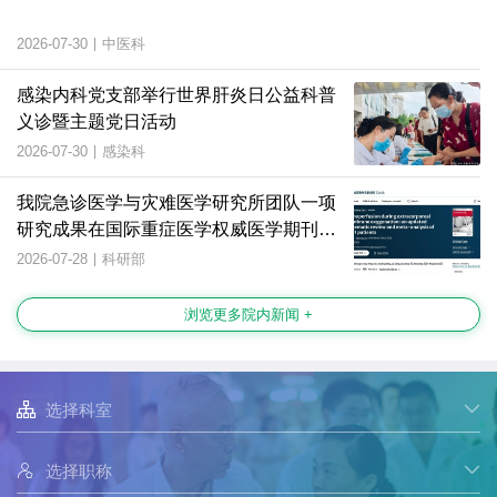
2026-07-30
|
中医科
感染内科党支部举行世界肝炎日公益科普
义诊暨主题党日活动
2026-07-30
|
感染科
我院急诊医学与灾难医学研究所团队一项
研究成果在国际重症医学权威医学期刊上
发表
2026-07-28
|
科研部
浏览更多院内新闻 +

