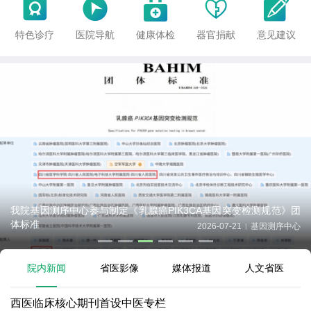





特色诊疗
医院导航
健康体检
器官捐献
意见建议
我院基因测序中心参与制定《乳腺癌PIK3CA基因突变检测规范》团
体标准
2026-07-21
基因测序中心
|
院内新闻
省医影像
媒体报道
人文省医
西医临床核心期刊首设中医专栏