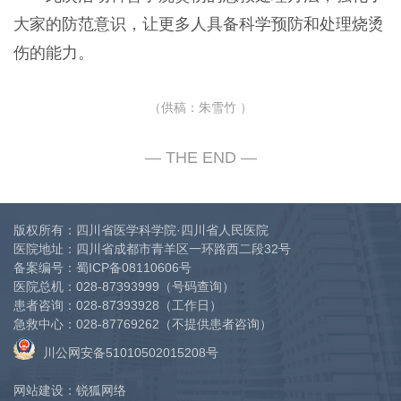
大家的防范意识，让更多人具备科学预防和处理烧烫
伤的能力。
（
供稿：朱雪竹
）
版权所有：四川省医学科学院·四川省人民医院
医院地址：四川省成都市青羊区一环路西二段32号
备案编号：
蜀ICP备08110606号
医院总机：
028-87393999
（号码查询）
患者咨询：
028-87393928
（工作日）
急救中心：
028-87769262
（不提供患者咨询）
川公网安备51010502015208号
网站建设
：
锐狐网络