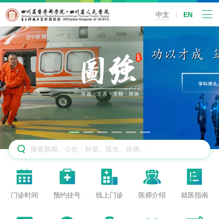
中文
EN






门诊时间
预约挂号
线上门诊
医师介绍
就医指南