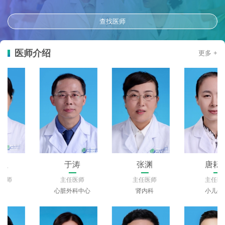
查找医师
医师介绍
更多 +
于涛
张渊
唐耘熳
主任医师
主任医师
主任医师
心脏外科中心
肾内科
小儿外科