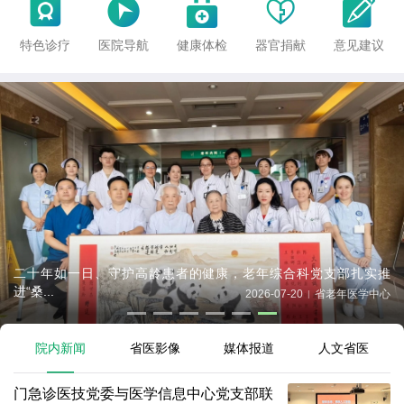





特色诊疗
医院导航
健康体检
器官捐献
意见建议
二十年如一日、守护高龄患者的健康，老年综合科党支部扎实推
进“桑...
2026-07-20
省老年医学中心
|
院内新闻
省医影像
媒体报道
人文省医
门急诊医技党委与医学信息中心党支部联