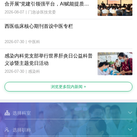
合开展“党建引领强平台，AI赋能提质
效”主题党日活动
2026-08-07
|
门急诊医技党委
西医临床核心期刊首设中医专栏
2026-07-30
|
中医科
感染内科党支部举行世界肝炎日公益科普
义诊暨主题党日活动
2026-07-30
|
感染科
浏览更多院内新闻 +

