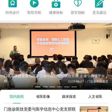





特色诊疗
医院导航
健康体检
器官捐献
意见建议
感染内科党支部举行世界肝炎日公益科普义诊暨主题党日活动
2026-07-30
感染科
|
院内新闻
省医影像
媒体报道
人文省医
门急诊医技党委与医学信息中心党支部联