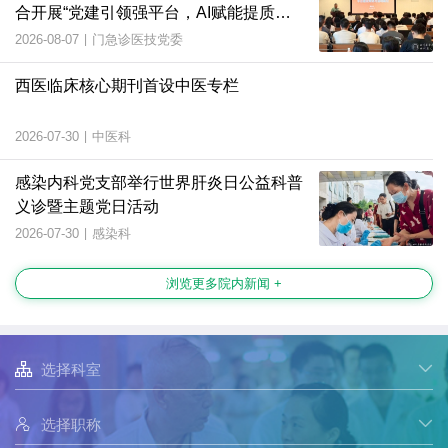
合开展“党建引领强平台，AI赋能提质
效”主题党日活动
2026-08-07
|
门急诊医技党委
西医临床核心期刊首设中医专栏
2026-07-30
|
中医科
感染内科党支部举行世界肝炎日公益科普
义诊暨主题党日活动
2026-07-30
|
感染科
浏览更多院内新闻 +

