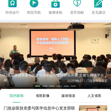





特色诊疗
医院导航
健康体检
器官捐献
意见建议
门急诊医技党委与医学信息中心党支部联合开展“党建引领强平台，
AI...
2026-08-07
门急诊医技党委
|
院内新闻
省医影像
媒体报道
人文省医
门急诊医技党委与医学信息中心党支部联