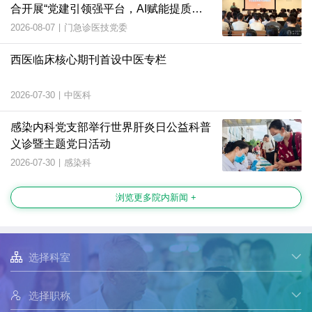
合开展“党建引领强平台，AI赋能提质
效”主题党日活动
2026-08-07
|
门急诊医技党委
西医临床核心期刊首设中医专栏
2026-07-30
|
中医科
感染内科党支部举行世界肝炎日公益科普
义诊暨主题党日活动
2026-07-30
|
感染科
浏览更多院内新闻 +

