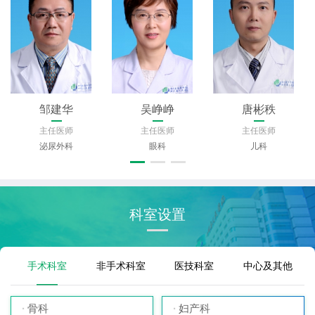
邹建华
吴峥峥
唐彬秩
主任医师
主任医师
主任医师
泌尿外科
眼科
儿科
科室设置
手术科室
非手术科室
医技科室
中心及其他
骨科
妇产科