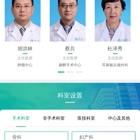
胡洪林
蔡兵
杜泽秀
主任医师
主任医师
主任医师
肿瘤中心
麻醉手术中心
耳鼻喉头颈外科
科室设置
手术科室
非手术科室
医技科室
中心及其他
骨科
妇产科