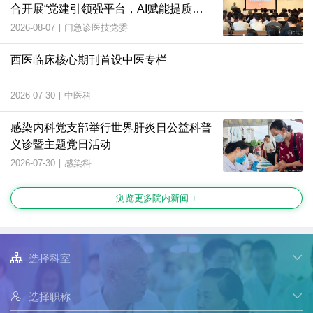
合开展“党建引领强平台，AI赋能提质
效”主题党日活动
2026-08-07
|
门急诊医技党委
西医临床核心期刊首设中医专栏
2026-07-30
|
中医科
感染内科党支部举行世界肝炎日公益科普
义诊暨主题党日活动
2026-07-30
|
感染科
浏览更多院内新闻 +

