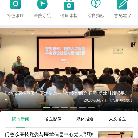





特色诊疗
医院导航
健康体检
器官捐献
意见建议
门急诊医技党委与医学信息中心党支部联合开展“党建引领强平台，
AI...
2026-08-07
门急诊医技党委
|
院内新闻
省医影像
媒体报道
人文省医
门急诊医技党委与医学信息中心党支部联