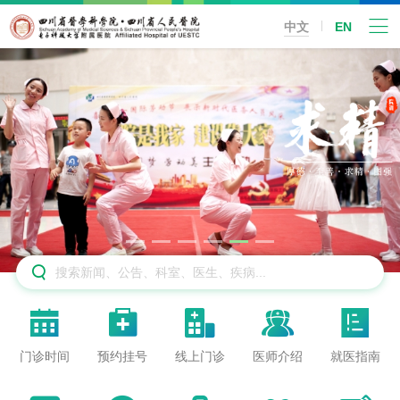
中文
EN






门诊时间
预约挂号
线上门诊
医师介绍
就医指南