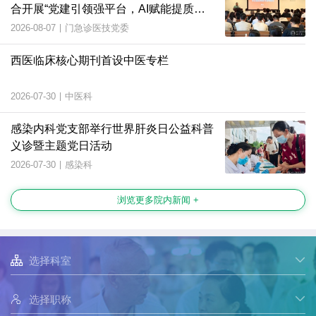
合开展“党建引领强平台，AI赋能提质
效”主题党日活动
2026-08-07
|
门急诊医技党委
西医临床核心期刊首设中医专栏
2026-07-30
|
中医科
感染内科党支部举行世界肝炎日公益科普
义诊暨主题党日活动
2026-07-30
|
感染科
浏览更多院内新闻 +

