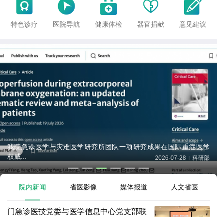





特色诊疗
医院导航
健康体检
器官捐献
意见建议
我院急诊医学与灾难医学研究所团队一项研究成果在国际重症医学
权威...
2026-07-28
科研部
|
院内新闻
省医影像
媒体报道
人文省医
门急诊医技党委与医学信息中心党支部联