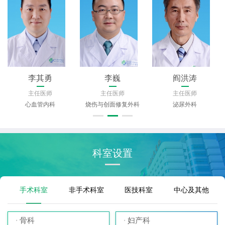
王文艳
聂海
吕群
主任医师
主任医师
主任医师
心血管内科
骨科
妇产科
科室设置
手术科室
非手术科室
医技科室
中心及其他
骨科
妇产科