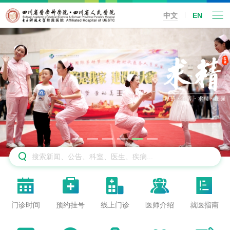
中文
EN






门诊时间
预约挂号
线上门诊
医师介绍
就医指南