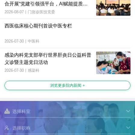
合开展“党建引领强平台，AI赋能提质
效”主题党日活动
2026-08-07
|
门急诊医技党委
西医临床核心期刊首设中医专栏
2026-07-30
|
中医科
感染内科党支部举行世界肝炎日公益科普
义诊暨主题党日活动
2026-07-30
|
感染科
浏览更多院内新闻 +

