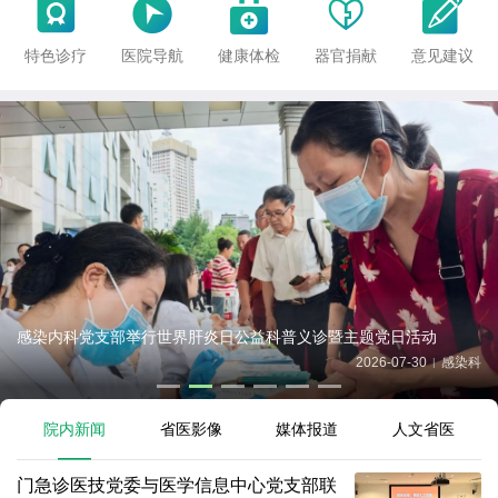





特色诊疗
医院导航
健康体检
器官捐献
意见建议
我院急诊医学与灾难医学研究所团队一项研究成果在国际重症医学
权威...
2026-07-28
科研部
|
院内新闻
省医影像
媒体报道
人文省医
门急诊医技党委与医学信息中心党支部联