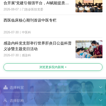
合开展“党建引领强平台，AI赋能提质
效”主题党日活动
2026-08-07
|
门急诊医技党委
西医临床核心期刊首设中医专栏
2026-07-30
|
中医科
感染内科党支部举行世界肝炎日公益科普
义诊暨主题党日活动
2026-07-30
|
感染科
浏览更多院内新闻 +

