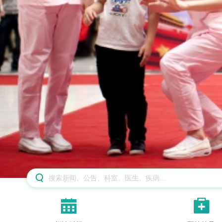


